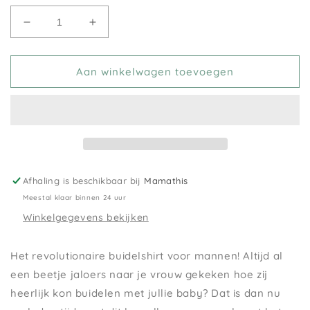
Aantal
Aantal
verlagen
verhogen
voor
voor
Buidelshirt
Buidelshirt
Aan winkelwagen toevoegen
Man
Man
Womboo
Womboo
Afhaling is beschikbaar bij
Mamathis
Meestal klaar binnen 24 uur
Winkelgegevens bekijken
Het revolutionaire buidelshirt voor mannen! Altijd al
een beetje jaloers naar je vrouw gekeken hoe zij
heerlijk kon buidelen met jullie baby? Dat is dan nu